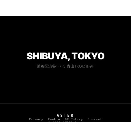
SHIBUYA, TOKYO
渋谷区渋谷1-7-3 青山TKOビル9F
ASTER
Privacy
Cookie
DX Policy
Journal
© 2026 ASTER Inc.