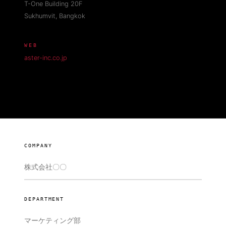
T-One Building 20F
Sukhumvit, Bangkok
WEB
aster-inc.co.jp
COMPANY
DEPARTMENT