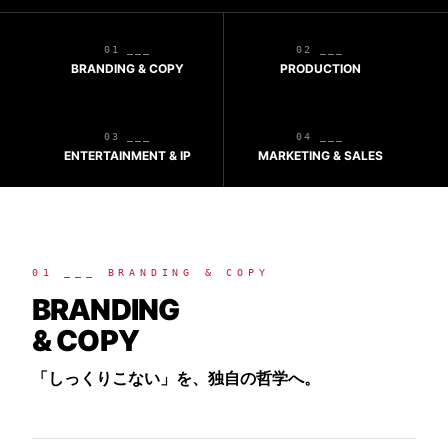
01 ___
02 ___
BRANDING & COPY
PRODUCTION
03 ___
04 ___
ENTERTAINMENT & IP
MARKETING & SALES
01 ___ BRANDING & COPY
BRANDING
& COPY
「しっくりこない」を、独自の哲学へ。