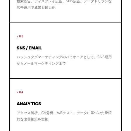
検索広告、ディスプレイ広告、SNS広告。データドリブンな
広告運用で成果を最大化
/03
SNS / EMAIL
ハッシュタグマーケティングのパイオニアとして。SNS運用
からメールマーケティングまで
/04
ANALYTICS
アクセス解析、CV分析、A/Bテスト。データに基づいた継続
的な改善施策を実施