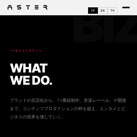
BI
JP
EN
TH
BUSINESS
WHAT
WE DO.
ブランドの言語化から、TV番組制作、音楽レーベル、IP開発
まで。コンテンツプロダクションの枠を超え、エンタメとビ
ジネスの境界を壊していく。