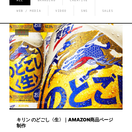
ALL
BRANDING
CREATIVE
WEB / MEDIA
VIDEO
SNS
SALES
001
GRAPHIC / DESIGN
キリン のどごし〈生〉｜AMAZON商品ページ
制作